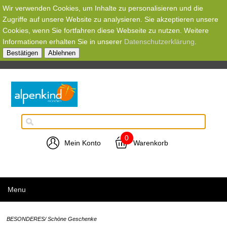
Wir verwenden Cookies, um Inhalte zu personalisieren und die
Zugriffe auf unsere Website zu analysieren. Sie akzeptieren unsere
Cookies, wenn Sie fortfahren diese Webseite zu nutzen. Weitere
Informationen erhalten Sie in unserer
Datenschutzerklärung
.
Bestätigen
Ablehnen
0
Mein Konto
Warenkorb
Menu
BESONDERES/ Schöne Geschenke