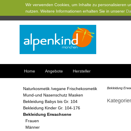
Wir verwenden Cookies, um Inhalte zu personalisieren un
nutzen. Weitere Informationen erhalten Sie in unserer
Da
Home
Angebote
Hersteller
Naturkosmetik /vegane Frischekosmetik
Bekleidung Erw
Mund-und Nasenschutz Masken
Kategorie
Bekleidung Babys bis Gr. 104
Bekleidung Kinder Gr. 104-176
Bekleidung Erwachsene
Frauen
Männer