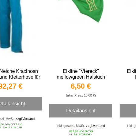
 Neiche Kraxlhosn
Elkline "Viereck"
Elk
 und Kletterhose für
mellowgreen Halstuch
Frauen
92,27 €
6,50 €
(alter Preis: 15,00 €)
etailansicht
Detailansicht
etzl. MwSt.
zzgl.Versand
inkl. gesetzl. MwSt.
zzgl.Versand
inkl. 