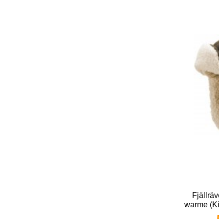
Fjällrä
warme (Ki
Erwac