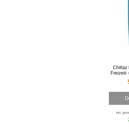
Chillaz
Freizeit-
D
inkl. ges