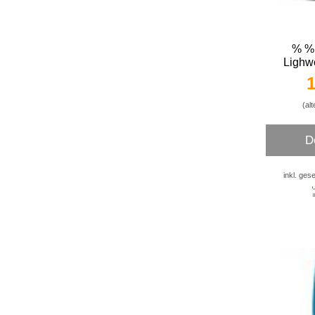
% % 
Lighw
1
(alt
D
inkl. ges