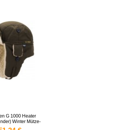
ven G 1000 Heater
nder) Winter Mütze-
hsenen Gr. "S"