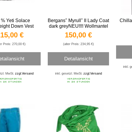
% Yeti Solace
Bergans" Myrull" II Lady Coat
Chill
eight Down Vest
dark greyNEU!!!! Wollmantel
für Damen
15,00 €
150,00 €
er Preis: 270,00 €)
(alter Preis: 234,95 €)
etailansicht
Detailansicht
inkl. 
etzl. MwSt.
zzgl.Versand
inkl. gesetzl. MwSt.
zzgl.Versand