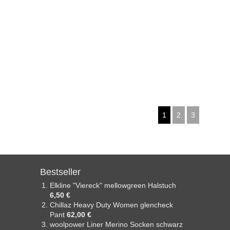
1
2
3
Bestseller
Elkline "Viereck" mellowgreen Halstuch
6,50 €
Chillaz Heavy Duty Women glencheck
Pant
62,00 €
woolpower Liner Merino Socken schwarz