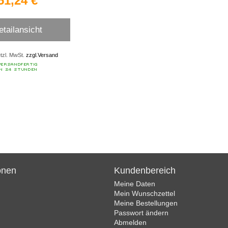
51,24 €
etailansicht
etzl. MwSt.
zzgl.Versand
onen
Kundenbereich
Meine Daten
Mein Wunschzettel
Meine Bestellungen
Passwort ändern
Abmelden