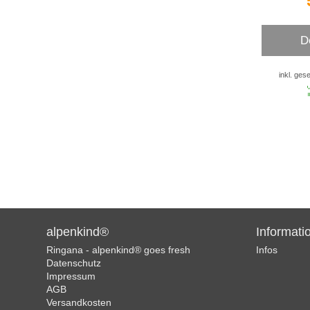
D
inkl. ges
alpenkind®
Informati
Ringana - alpenkind® goes fresh
Infos
Datenschutz
Impressum
AGB
Versandkosten