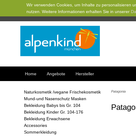
Wir verwenden Cookies, um Inhalte zu personalisieren un
nutzen. Weitere Informationen erhalten Sie in unserer
Da
Home
Angebote
Hersteller
Naturkosmetik /vegane Frischekosmetik
Patagonia
Mund-und Nasenschutz Masken
Patago
Bekleidung Babys bis Gr. 104
Bekleidung Kinder Gr. 104-176
Bekleidung Erwachsene
Accessories
Sommerkleidung