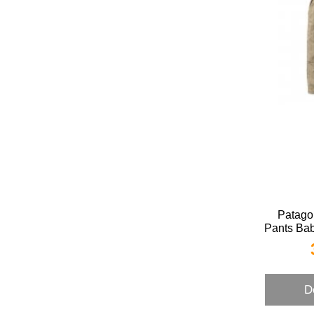
Patago
Pants Bab
D