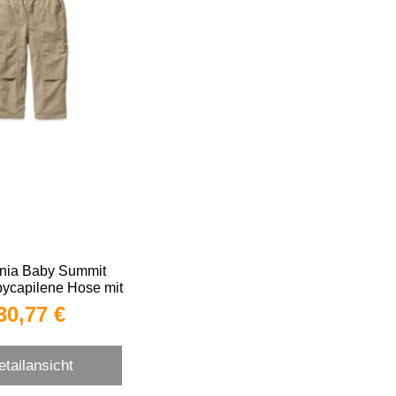
nia Baby Summit
ycapilene Hose mit
UV Schutz
30,77 €
etailansicht