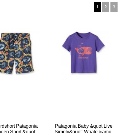
1
2
3
rdshort Patagonia
Patagonia Baby &quot;Live
ngen Short &quot;
Simply&quot; Whale &amp;