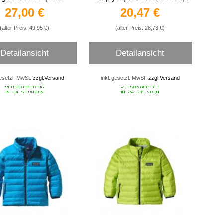
s&#039; Baggies™
Friends T-Shirt
27,00 €
20,47 €
 &quot; Badehose für
Kinder
(alter Preis: 49,95 €)
(alter Preis: 28,73 €)
Detailansicht
Detailansicht
gesetzl. MwSt.
zzgl.Versand
inkl. gesetzl. MwSt.
zzgl.Versand