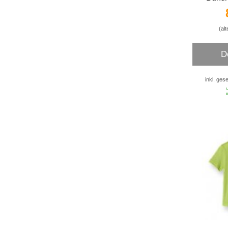
(alt
D
inkl. ges