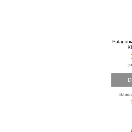
Patagoni
Ki
(al
D
inkl. ges