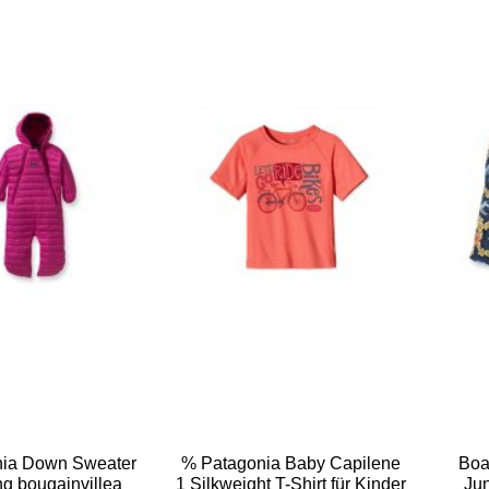
nia Down Sweater
% Patagonia Baby Capilene
Boa
ng bougainvillea
1 Silkweight T-Shirt für Kinder
Ju