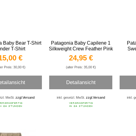
a Baby Bear T-Shirt
Patagonia Baby Capilene 1
Pat
nder T-Shirt
Silkweight Crew Feather Pink
Swe
15,00 €
24,95 €
ter Preis: 30,00 €)
(alter Preis: 35,00 €)
etailansicht
Detailansicht
etzl. MwSt.
zzgl.Versand
inkl. gesetzl. MwSt.
zzgl.Versand
inkl. 