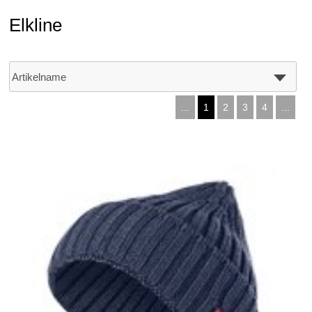
Elkline
...
1
2
3
4
...