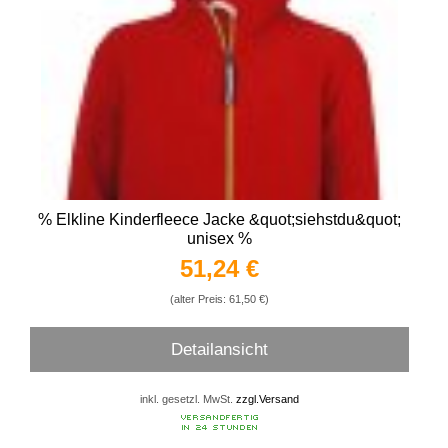
% Elkline Kinderfleece Jacke &quot;siehstdu&quot;
unisex %
51,24 €
(alter Preis: 61,50 €)
Detailansicht
inkl. gesetzl. MwSt.
zzgl.Versand