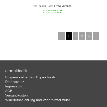
inkl. gesetzl. MwSt.
zzgl.Versand
...
1
2
3
4
...
alpenkind®
Ringana - alpenkind® goes fresh
Datenschutz
Impressum
AGB
Versandkosten
Widerrufsbelehrung und Widerrufsformular