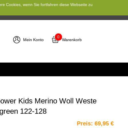
ere Cookies, wenn Sie fortfahren diese Webseite zu
0
Mein Konto
Warenkorb
ower Kids Merino Woll Weste
e green 122-128
Preis:
69,95 €