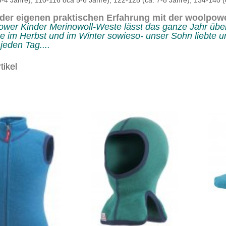
3-4 Jahre), 110-116 8ca 5-6 Jahre), 122-128 (ca. 7-8 Jahre), 134-140 
der eigenen praktischen Erfahrung mit der woolpowe
ower Kinder Merinowoll-Weste lässt das ganze Jahr über
e im Herbst und im Winter sowieso- unser Sohn liebte u
 jeden Tag....
tikel