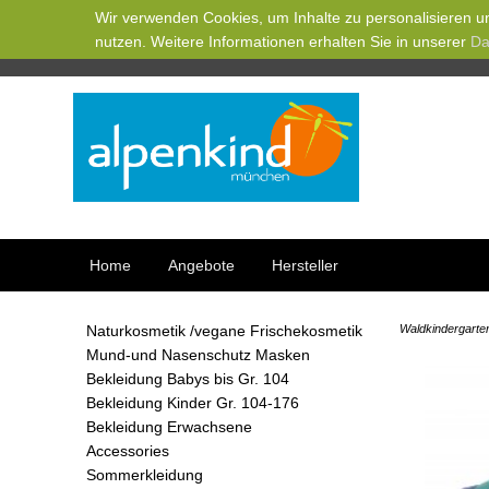
Wir verwenden Cookies, um Inhalte zu personalisieren un
nutzen. Weitere Informationen erhalten Sie in unserer
Da
Home
Angebote
Hersteller
Naturkosmetik /vegane Frischekosmetik
Waldkindergarte
Mund-und Nasenschutz Masken
Bekleidung Babys bis Gr. 104
Bekleidung Kinder Gr. 104-176
Bekleidung Erwachsene
Accessories
Sommerkleidung