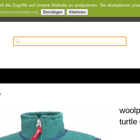
d die Zugriffe auf unsere Website zu analysieren. Sie akzeptieren uns
tenschutzerklärung
.
Bestätigen
Ablehnen
n
woolp
turtl