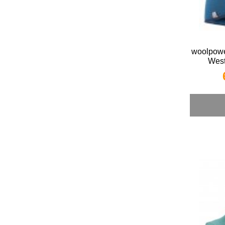
woolpowe
West