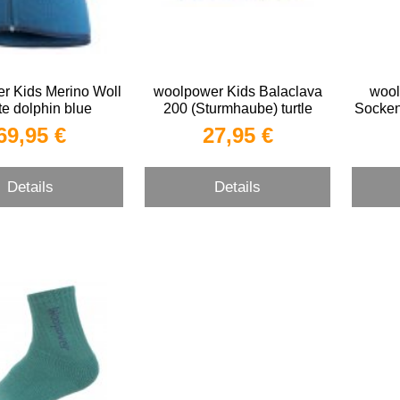
r Kids Merino Woll
woolpower Kids Balaclava
wool
e dolphin blue
200 (Sturmhaube) turtle
Socken
green
blue W
69,95 €
27,95 €
Details
Details