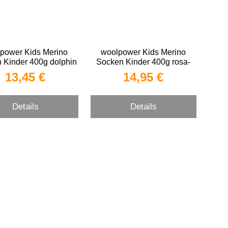
power Kids Merino
woolpower Kids Merino
 Kinder 400g dolphin
Socken Kinder 400g rosa-
oll Socken für Kinder
pink Woll Socken für Kinder
13,45 €
14,95 €
Details
Details