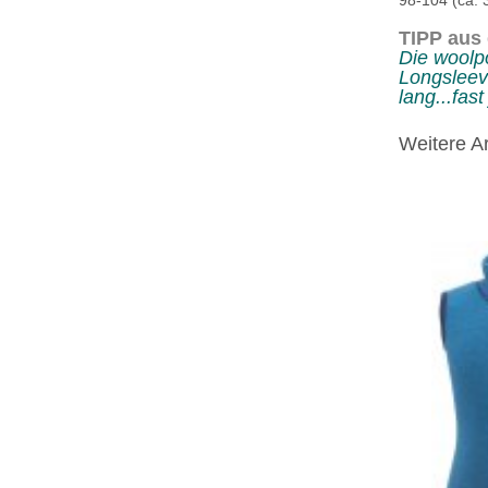
98-104 (ca. 
TIPP aus 
Die woolp
Longsleev
lang...fast
Weitere Ar