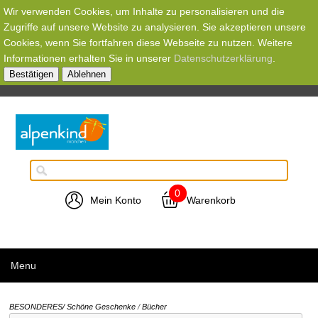
Wir verwenden Cookies, um Inhalte zu personalisieren und die
Zugriffe auf unsere Website zu analysieren. Sie akzeptieren unsere
Cookies, wenn Sie fortfahren diese Webseite zu nutzen. Weitere
Informationen erhalten Sie in unserer
Datenschutzerklärung
.
Bestätigen
Ablehnen
0
Mein Konto
Warenkorb
Menu
BESONDERES/ Schöne Geschenke
/
Bücher